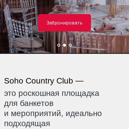
Забронировать
Soho Country Club —
это роскошная площадка
для банкетов
и мероприятий, идеально
подходящая
для любых праздников.
Мы проводим мероприятия любого уровня и
формата:
дни рождения, юбилеи, семейные
торжества, корпоративы, детские праздники,
свадебные мероприятия, новогодние праздники,
мальчишники, девичники, гендер-пати.
Связаться с банкетным менеджером