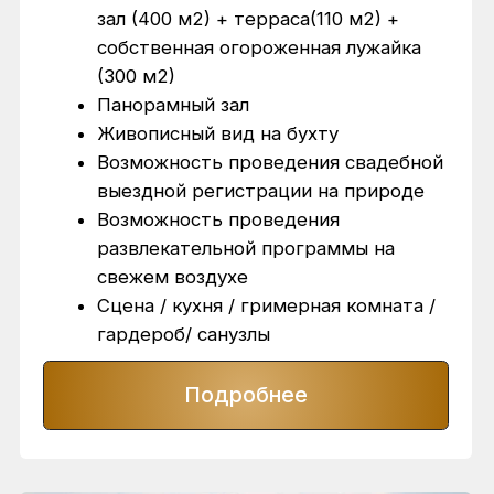
Меню и кейтеринг
У нас Вы найдете разнообразное меню, идеально
подходящее для любых мероприятий — от частных
встреч до масштабных корпоративных праздников.
Мы предлагаем широкий выбор блюд, которые
легко адаптируются под конкретные вкусы и
тематику Вашего события. Наши повара готовят
барбекю прямо на глазах у гостей.