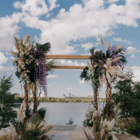
2000
Вместимость
гостей до
3
Количество
залов
2,5
Площадь