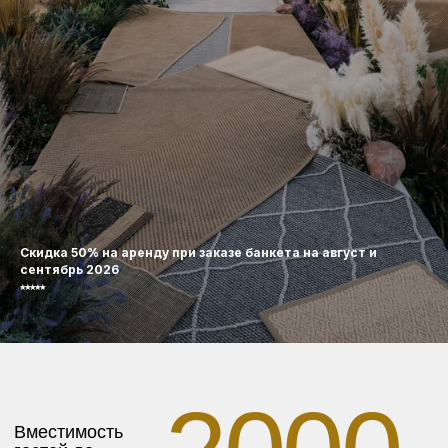
гектаров
более
Возможность проводить
мероприятия «под ключ»
Скидка 50% на аренду при заказе банкета на август и
сентябрь 2026
⭑⭑⭑⭑⭑