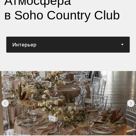
Подробнее
Вместимость: Банкет-270 гостей,
Фуршет-400 Гостей
Большое пространство, включающее
зал (400 м2) + терраса(110 м2) +
собственная огороженная лужайка
(300 м2)
Панорамный зал
Живописный вид на бухту
Возможность проведения свадебной
выездной регистрации на природе