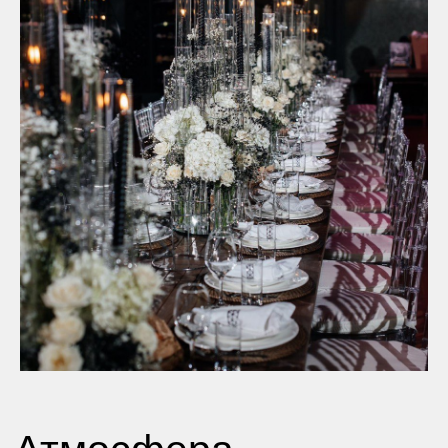
Вместимость: банкет-400гостей,
фуршет-800гостей
Площадь ресторана-1000м2
Круглогодичный режим работы
Огромная терраса с видом на
"Живописную бухту"
Прямой выход с террасы к яхт-клубу
Большая сцена
Камин
2 барные стойки
12 санузлов