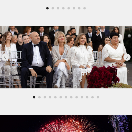
Возможность проведения
развлекательной программы на
свежем воздухе
Сцена / кухня / гримерная комната /
гардероб/ санузлы
Подробнее
Вместимость: банкет–40 гостей,
фуршет-60 гостей
Площадь-100 м2