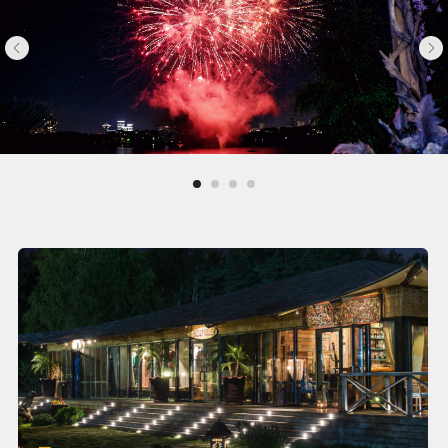
Подробнее
Банкеты под ключ
Разработка концепции, подготовка и
проведение Вашего события. Учтем все
Ваши пожелания и согласуем каждую деталь,
чтобы в назначенную дату Вы сами
погрузились в праздник и провели время с
гостями!
Все остальное мы возьмем на себя.
Планирование