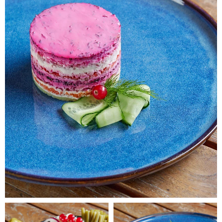
23 000₽
Забронировать место
Билеты
(взрослые и дети от 13 лет)
депозит - 16200₽, программа -
7000₽ , сервисный сбор - 1800₽
25 000₽
Забронировать место