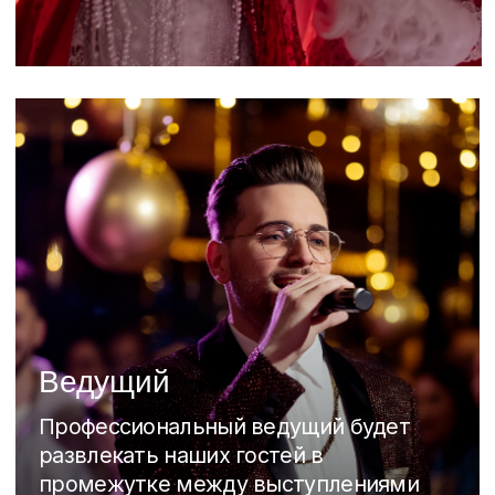
Салют
После поздравления президента
для Вас будет запущен
потрясающий салют над
Живописной бухтой
Отель