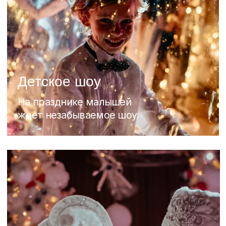
Анимация
На празднике будет работать
профессиональная анимация, так
же малышей поздравит Дед Мороз
и Снегурочка
Ведущий
Профессиональный ведущий будет
развлекать наших гостей в
промежутке между выступлениями