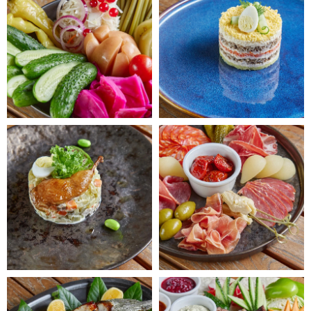
Розыгрыш
100 000 ₽!
Среди всех гостей
разыграем сертификат
в рестораны холдинга
Soho Rooms
Популярные
вопросы
Здесь мы собрали популярные вопросы о