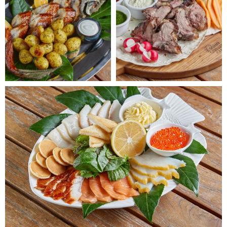
мероприятии.
Если Вы не нашли ответа, напишите нам
на
alina_sohocountry@mail.ru
Как стать