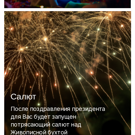
ночь
Как это было
в 2025
Вспомним потрясающий Новый 2025 год!
Мы собрали более 300 гостей на ярком и
фееричном празднике.
Живая музыка, зажигательные аниматоры
и выступления музыкальных групп
создали атмосферу настоящего веселья.
Убедитесь сами – смотрите наш
фототчет!