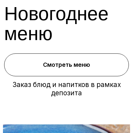
Детский билет
(дети от 4 до 12 лет)
депозит - 10800₽ , программа -
4000₽ , сервисный сбор - 1200₽
16 000₽
Забронировать место
⁠Веранда (места только для
взрослых)
депозит - 18000₽ , программа -
3000₽ , сервисный сбор - 2000₽