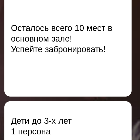
Алина Важина
Менеджер
alina_sohocountry@mail.ru
+7 (966) 060-00-75