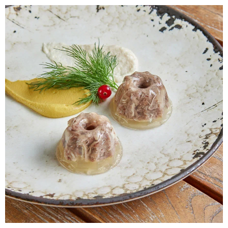
участником?
Если Вы хотите окунуться в атмосферу
праздника, мы Вам очень рады! Оставьте
заявку и наши менеджеры свяжутся для
уточнения деталей.
+7
Отправить